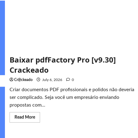
Baixar pdfFactory Pro [v9.30]
Crackeado
Cr@ckeado
July 6, 2026
0
Criar documentos PDF profissionais e polidos não deveria
ser complicado. Seja você um empresário enviando
propostas com...
Read
Read More
more
about
Baixar
pdfFactory