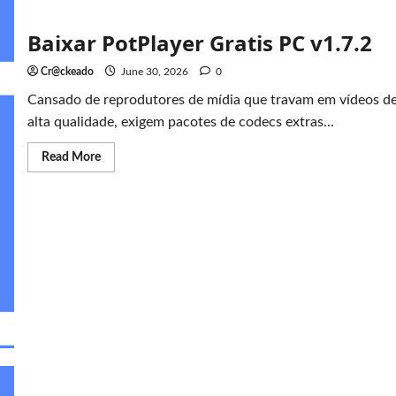
Baixar PotPlayer Gratis PC v1.7.2
Cr@ckeado
June 30, 2026
0
Cansado de reprodutores de mídia que travam em vídeos d
alta qualidade, exigem pacotes de codecs extras...
Read
Read More
more
about
Baixar
PotPlayer
Gratis
PC
v1.7.2