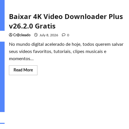
Baixar 4K Video Downloader Plus
v26.2.0 Gratis
Cr@ckeado
July 8, 2026
0
No mundo digital acelerado de hoje, todos querem salvar
seus vídeos favoritos, tutoriais, clipes musicais e
momentos...
Read
Read More
more
about
Baixar
4K
Video
Downloader
Plus
v26.2.0
Gratis