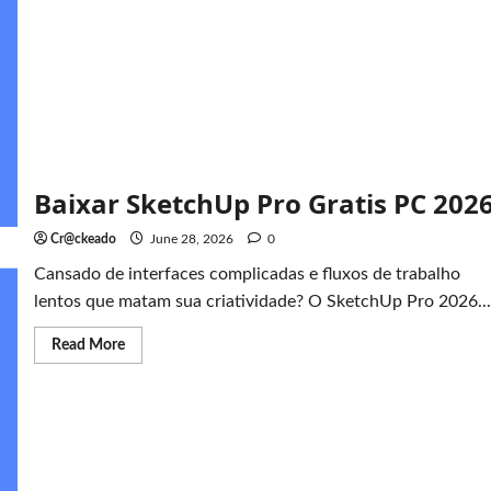
Baixar SketchUp Pro Gratis PC 202
Cr@ckeado
June 28, 2026
0
Cansado de interfaces complicadas e fluxos de trabalho
lentos que matam sua criatividade? O SketchUp Pro 2026...
Read
Read More
more
about
Baixar
SketchUp
Pro
Gratis
PC
2026