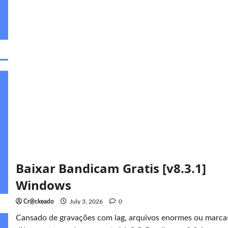
Pro
[v9.30]
Crackeado
Baixar Bandicam Gratis [v8.3.1]
Windows
Cr@ckeado
July 3, 2026
0
Cansado de gravações com lag, arquivos enormes ou marca