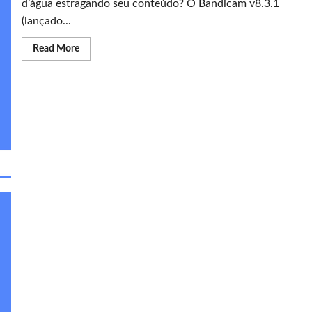
d’água estragando seu conteúdo? O Bandicam v8.3.1
(lançado...
Read
Read More
more
about
Baixar
Bandicam
Gratis
[v8.3.1]
Windows