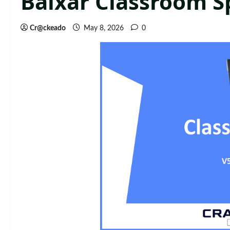
Baixar Classroom S
Cr@ckeado
May 8, 2026
0