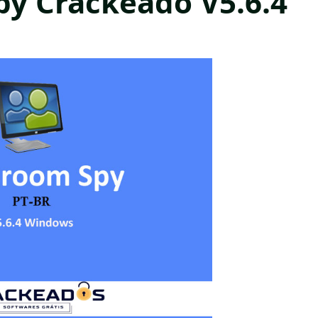
py Crackeado V5.6.4