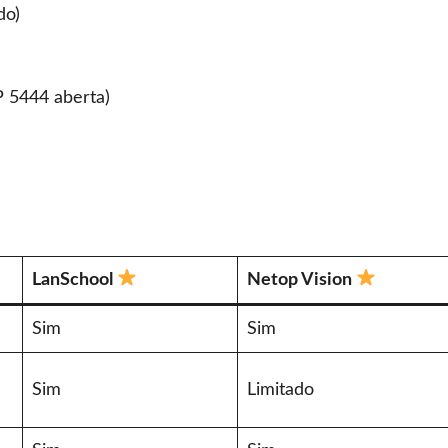
do)
P 5444 aberta)
LanSchool
Netop Vision
Sim
Sim
Sim
Limitado