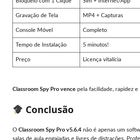
Bloqueio com 1 Clique
Sim + Internet/App
Gravação de Tela
MP4 + Capturas
Console Móvel
Completo
Tempo de Instalação
5 minutos!
Preço
Licença vitalícia
Classroom Spy Pro vence
pela facilidade, rapidez 
Conclusão
O
Classroom Spy Pro v5.6.4
não é apenas um softwa
salas de aula engajadas e livres de distrações. P