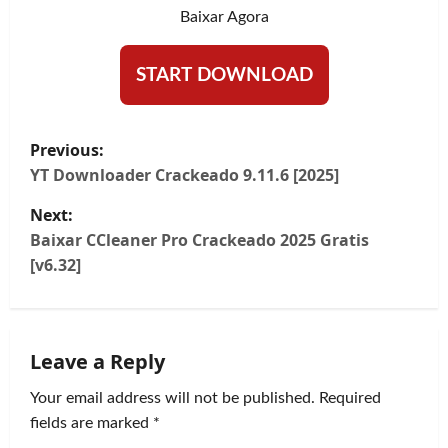
Baixar Agora
START DOWNLOAD
P
Previous:
o
YT Downloader Crackeado 9.11.6 [2025]
Next:
s
Baixar CCleaner Pro Crackeado 2025 Gratis
t
[v6.32]
n
a
Leave a Reply
v
Your email address will not be published.
Required
fields are marked
*
i