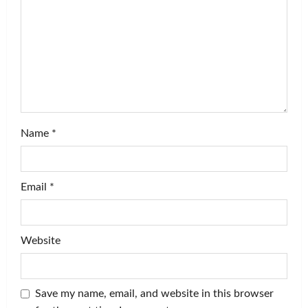
a
t
i
o
n
Name
*
Email
*
Website
Save my name, email, and website in this browser