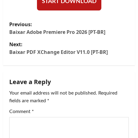
START DOWNLOAD
P
Previous:
o
Baixar Adobe Premiere Pro 2026 [PT-BR]
Next:
s
Baixar PDF XChange Editor V11.0 [PT-BR]
t
n
Leave a Reply
a
Your email address will not be published.
Required
v
fields are marked
*
i
Comment
*
g