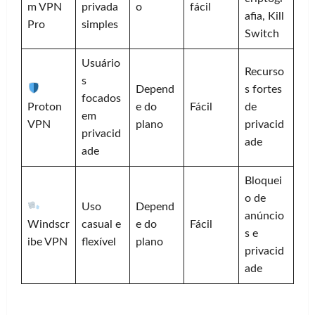
m VPN
privada
o
fácil
afia, Kill
Pro
simples
Switch
Usuário
Recurso
s
Depend
s fortes
focados
Proton
e do
Fácil
de
em
VPN
plano
privacid
privacid
ade
ade
Bloquei
o de
Uso
Depend
anúncio
Windscr
casual e
e do
Fácil
s e
ibe VPN
flexível
plano
privacid
ade