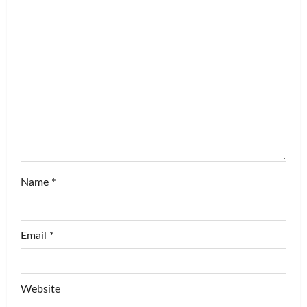
g
a
t
i
o
n
Name
*
Email
*
Website