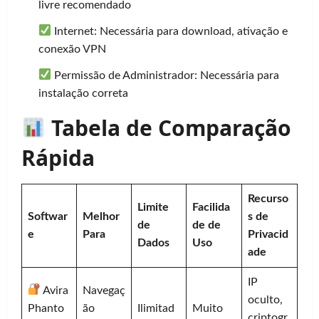
livre recomendado
Internet: Necessária para download, ativação e
conexão VPN
Permissão de Administrador: Necessária para
instalação correta
Tabela de Comparação
Rápida
Recurso
Limite
Facilida
Softwar
Melhor
s de
de
de de
e
Para
Privacid
Dados
Uso
ade
IP
Avira
Navegaç
oculto,
Phanto
ão
Ilimitad
Muito
criptogr