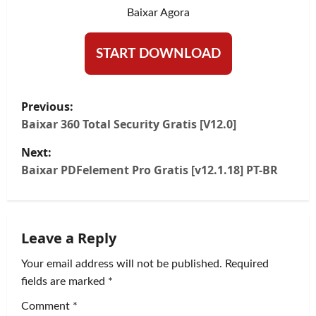
Baixar Agora
START DOWNLOAD
P
Previous:
o
Baixar 360 Total Security Gratis [V12.0]
Next:
s
Baixar PDFelement Pro Gratis [v12.1.18] PT-BR
t
n
Leave a Reply
a
Your email address will not be published.
Required
v
fields are marked
*
i
Comment
*