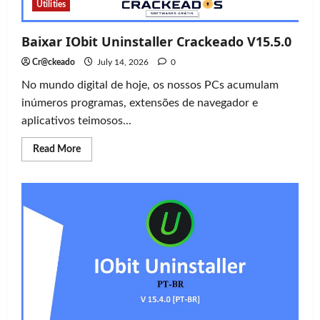
Utilities
Baixar IObit Uninstaller Crackeado V15.5.0
Cr@ckeado
July 14, 2026
0
No mundo digital de hoje, os nossos PCs acumulam
inúmeros programas, extensões de navegador e
aplicativos teimosos...
Read
Read More
more
about
Baixar
IObit
Uninstaller
Crackeado
V15.5.0