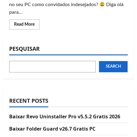
no seu PC como convidados indesejados?
Diga olá
para...
Read
Read More
more
about
Baixar
IObit
Uninstaller
PESQUISAR
Pro
15
Crackeado
PT-
SEARCH
BR
RECENT POSTS
Baixar Revo Uninstaller Pro v5.5.2 Gratis 2026
Baixar Folder Guard v26.7 Gratis PC