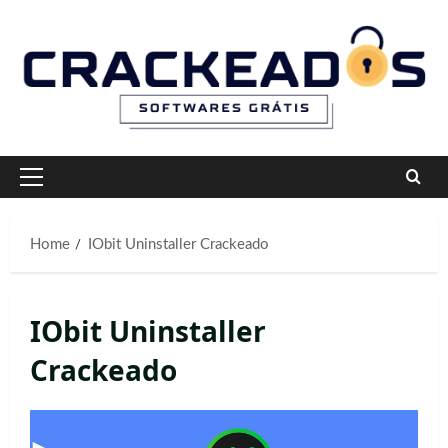
Skip
to
content
Primary
Menu
Home
IObit Uninstaller Crackeado
IObit Uninstaller
Crackeado