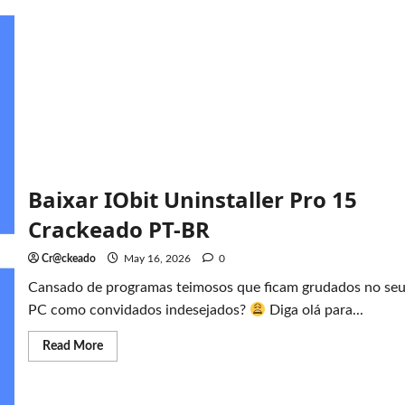
Baixar IObit Uninstaller Pro 15
Crackeado PT-BR
Cr@ckeado
May 16, 2026
0
Cansado de programas teimosos que ficam grudados no se
PC como convidados indesejados?
Diga olá para...
Read
Read More
more
about
Baixar
IObit